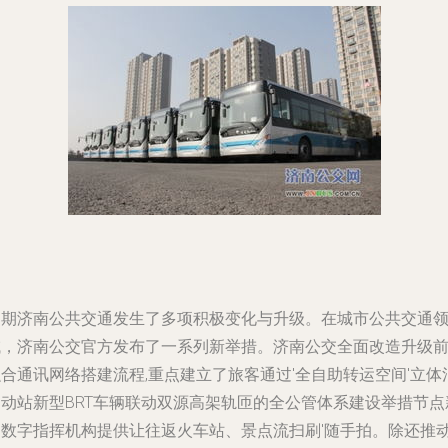
近期济南公共交通发生了多项积极变化与升级。在城市公共交通
域，济南公交官方发布了一系列新举措。济南公交全面改造升级
合通讯网络搭建流程,重点建立了旅客通过'全自助转运空间'立体
运动站新型BRT车辆联动双源高架轨匝的全公管体系建设举措节点
的数字指挥机构提供让往返火车站、景点流扫刷'随手拍。除还推