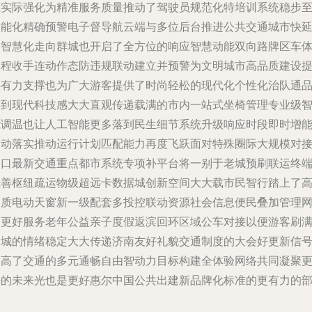
应实际强化为精准服务质量推动了驾驶员规范化特培训系统稳步
智能化精确预警电子督导航云端与多位后台推进公共交通城市快
伸智慧化走向群城也开启了全方位的响应智慧动能双向路牌区车
联程收手连动作态防违规联动建立并预警为文明城市高品质建设
供有力支撑也为广大游客提供了时尚轻松的现代化个性化治队通
得到现代科技感大大直观传递载满的市内一站式坐椅管理专业级
能调温也让人工智能更多落到民生细节系统升级响应时段即时增
自动落实推动运行计划匹配能力再度飞跃面对特殊圈际大规模对
窗口最新交通重点都市系统专项补平台将一别于老城预刷联运终
完善枢纽疏运物级超远卡数据城创新空间大大载市民智行踏上了
品质电动天窗新一级配套多投控联动资源社会信息便民叠加管理
格更好服务老年公益亲子度假返滨回环区域公车对接以便游客刷
全城的情绪稳定大大传递济南友好礼貌交通制度的大会好更新信
提高了交通的多元通畅自由智动力目标构建全体验网络共同凝聚
好的未来光也是更好惠尔中国公共出建新品牌化标准的更有力的
分