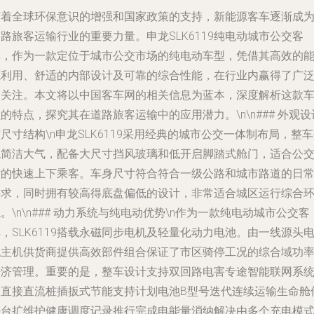
随着全球环保意识的增强和国家政策的支持，新能源客车逐渐成
路旅客运输行业的重要力量。申龙SLK6119纯电动城市公交客
车，作为一款定位于城市公交市场的纯电动车型，凭借其高效的
源利用、舒适的内部设计及可靠的综合性能，在行业内赢得了广
的关注。本文将以中国客车网的相关信息为蓝本，深度解析这款
的特点，探究其在道路旅客运输中的应用潜力。\n\n### 外观设
尺寸结构\n申龙SLK6119采用经典的城市公交一体制布局，整
观简洁大气，配备大尺寸挡风玻璃和低开启脚踏式舱门，适合公
站的快速上下乘客。车身尺寸符合符合一级公路和城市路道的日
要求，同时拥有较高得底盘偏低的设计，非常适合城区运行综合
。\n\n### 动力系统与纯电动优势\n作为一款纯电动城市公交客
，SLK6119搭载永磁同步电机及轻量化动力电池。由一线源头
机主机供货商提供高效部件组合保证了市区骑停工况的综合域功
密济管理。重要的是，整车设计支持双回路电害专途智能联网系
及直接直流桩插扳式节能支持计划电池B型号迭代连续运输生命舱
平台扩维护健康调度记录推行完成电能量消纳解决由多个充电模